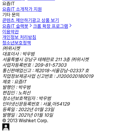
요즘IT
요즘IT 소개
작가 지원
기타 문의
콘텐츠 제안하기
광고 상품 보기
요즘IT 슬랙봇
크롬 확장 프로그램
이용약관
개인정보 처리방침
청소년보호정책
㈜위시켓
대표이사 : 박우범
서울특별시 강남구 테헤란로 211 3층 ㈜위시켓
사업자등록번호 : 209-81-57303
통신판매업신고 : 제2018-서울강남-02337 호
직업정보제공사업 신고번호 : J1200020180019
제호 : 요즘IT
발행인 : 박우범
편집인 : 노희선
청소년보호책임자 : 박우범
인터넷신문등록번호 : 서울,아54129
등록일 : 2022년 01월 23일
발행일 : 2021년 01월 10일
© 2013 Wishket Corp.