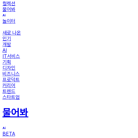
컬렉션
물어봐
놀이터
새로 나온
인기
개발
AI
IT서비스
기획
디자인
비즈니스
프로덕트
커리어
트렌드
스타트업
물어봐
BETA