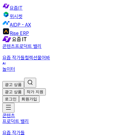
요즘IT
위시켓
AIDP - AX
Rise ERP
콘텐츠
프로덕트 밸리
요즘 작가들
컬렉션
물어봐
놀이터
광고 상품
광고 상품
작가 지원
로그인
회원가입
콘텐츠
프로덕트 밸리
요즘 작가들