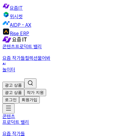
요즘IT
위시켓
AIDP - AX
Rise ERP
콘텐츠
프로덕트 밸리
요즘 작가들
컬렉션
물어봐
놀이터
광고 상품
광고 상품
작가 지원
로그인
회원가입
콘텐츠
프로덕트 밸리
요즘 작가들