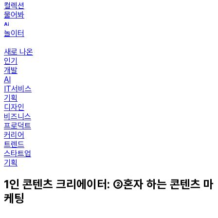
컬렉션
물어봐
놀이터
새로 나온
인기
개발
AI
IT서비스
기획
디자인
비즈니스
프로덕트
커리어
트렌드
스타트업
기획
1인 콘텐츠 크리에이터: ②혼자 하는 콘텐츠 마
케팅