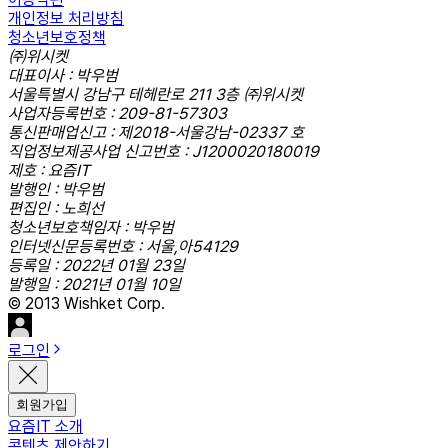
개인정보 처리방침
청소년보호정책
㈜위시켓
대표이사 : 박우범
서울특별시 강남구 테헤란로 211 3층 ㈜위시켓
사업자등록번호 : 209-81-57303
통신판매업신고 : 제2018-서울강남-02337 호
직업정보제공사업 신고번호 : J1200020180019
제호 : 요즘IT
발행인 : 박우범
편집인 : 노희선
청소년보호책임자 : 박우범
인터넷신문등록번호 : 서울,아54129
등록일 : 2022년 01월 23일
발행일 : 2021년 01월 10일
© 2013 Wishket Corp.
로그인
회원가입
요즘IT 소개
콘텐츠 제안하기