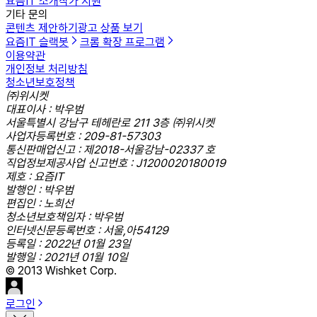
요즘IT 소개
작가 지원
기타 문의
콘텐츠 제안하기
광고 상품 보기
요즘IT 슬랙봇
크롬 확장 프로그램
이용약관
개인정보 처리방침
청소년보호정책
㈜위시켓
대표이사 : 박우범
서울특별시 강남구 테헤란로 211 3층 ㈜위시켓
사업자등록번호 : 209-81-57303
통신판매업신고 : 제2018-서울강남-02337 호
직업정보제공사업 신고번호 : J1200020180019
제호 : 요즘IT
발행인 : 박우범
편집인 : 노희선
청소년보호책임자 : 박우범
인터넷신문등록번호 : 서울,아54129
등록일 : 2022년 01월 23일
발행일 : 2021년 01월 10일
© 2013 Wishket Corp.
로그인