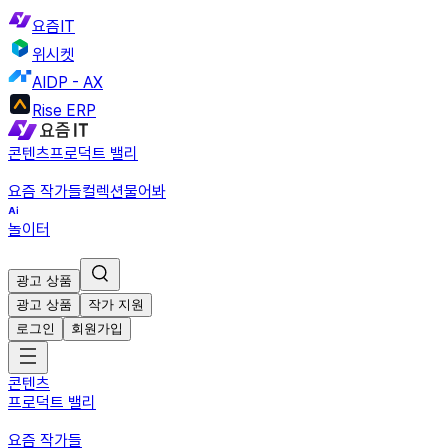
요즘IT
위시켓
AIDP - AX
Rise ERP
콘텐츠
프로덕트 밸리
요즘 작가들
컬렉션
물어봐
놀이터
광고 상품
광고 상품
작가 지원
로그인
회원가입
콘텐츠
프로덕트 밸리
요즘 작가들