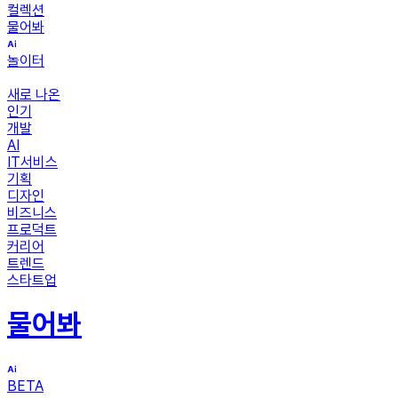
컬렉션
물어봐
놀이터
새로 나온
인기
개발
AI
IT서비스
기획
디자인
비즈니스
프로덕트
커리어
트렌드
스타트업
물어봐
BETA