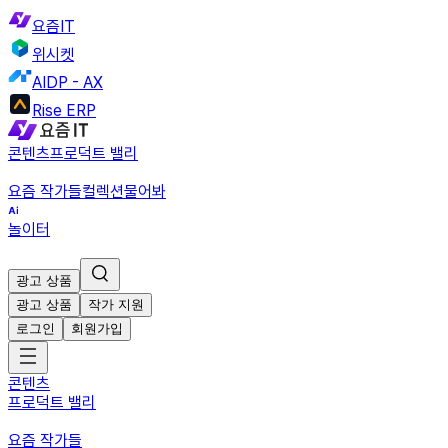
요즘IT
위시켓
AIDP - AX
Rise ERP
콘텐츠
프로덕트 밸리
요즘 작가들
컬렉션
물어봐
놀이터
광고 상품
광고 상품
작가 지원
로그인
회원가입
콘텐츠
프로덕트 밸리
요즘 작가들