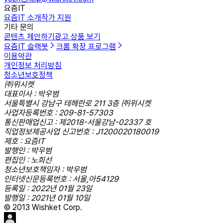
요즘IT
요즘IT 소개
작가 지원
기타 문의
콘텐츠 제안하기
광고 상품 보기
요즘IT 슬랙봇
크롬 확장 프로그램
이용약관
개인정보 처리방침
청소년보호정책
㈜위시켓
대표이사 : 박우범
서울특별시 강남구 테헤란로 211 3층 ㈜위시켓
사업자등록번호 : 209-81-57303
통신판매업신고 : 제2018-서울강남-02337 호
직업정보제공사업 신고번호 : J1200020180019
제호 : 요즘IT
발행인 : 박우범
편집인 : 노희선
청소년보호책임자 : 박우범
인터넷신문등록번호 : 서울,아54129
등록일 : 2022년 01월 23일
발행일 : 2021년 01월 10일
© 2013 Wishket Corp.