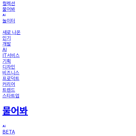
컬렉션
물어봐
놀이터
새로 나온
인기
개발
AI
IT서비스
기획
디자인
비즈니스
프로덕트
커리어
트렌드
스타트업
물어봐
BETA