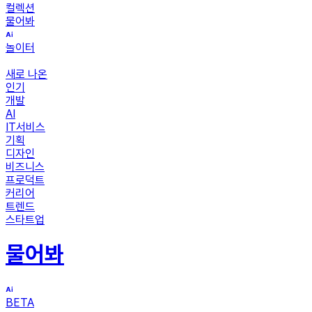
컬렉션
물어봐
놀이터
새로 나온
인기
개발
AI
IT서비스
기획
디자인
비즈니스
프로덕트
커리어
트렌드
스타트업
물어봐
BETA