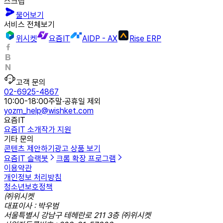
스크랩
물어보기
서비스 전체보기
위시켓
요즘IT
AIDP - AX
Rise ERP
고객 문의
02-6925-4867
10:00-18:00
주말·공휴일 제외
yozm_help@wishket.com
요즘IT
요즘IT 소개
작가 지원
기타 문의
콘텐츠 제안하기
광고 상품 보기
요즘IT 슬랙봇
크롬 확장 프로그램
이용약관
개인정보 처리방침
청소년보호정책
㈜위시켓
대표이사 : 박우범
서울특별시 강남구 테헤란로 211 3층 ㈜위시켓