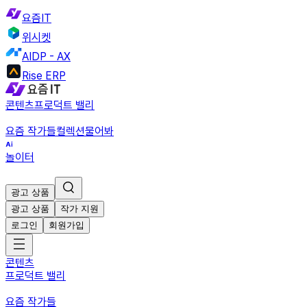
요즘IT
위시켓
AIDP - AX
Rise ERP
콘텐츠
프로덕트 밸리
요즘 작가들
컬렉션
물어봐
놀이터
광고 상품
광고 상품
작가 지원
로그인
회원가입
콘텐츠
프로덕트 밸리
요즘 작가들