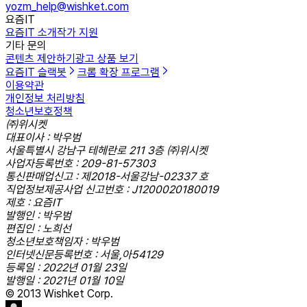
yozm_help@wishket.com
요즘IT
요즘IT 소개
작가 지원
기타 문의
콘텐츠 제안하기
광고 상품 보기
요즘IT 슬랙봇
크롬 확장 프로그램
이용약관
개인정보 처리방침
청소년보호정책
㈜위시켓
대표이사 : 박우범
서울특별시 강남구 테헤란로 211 3층 ㈜위시켓
사업자등록번호 : 209-81-57303
통신판매업신고 : 제2018-서울강남-02337 호
직업정보제공사업 신고번호 : J1200020180019
제호 : 요즘IT
발행인 : 박우범
편집인 : 노희선
청소년보호책임자 : 박우범
인터넷신문등록번호 : 서울,아54129
등록일 : 2022년 01월 23일
발행일 : 2021년 01월 10일
© 2013 Wishket Corp.