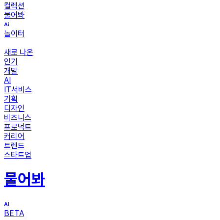
컬렉션
물어봐
놀이터
새로 나온
인기
개발
AI
IT서비스
기획
디자인
비즈니스
프로덕트
커리어
트렌드
스타트업
물어봐
BETA