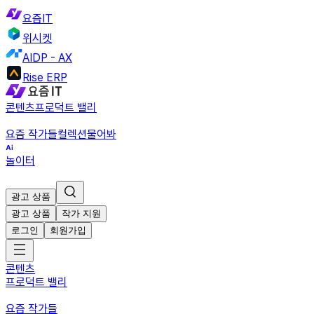
요즘IT
위시켓
AIDP - AX
Rise ERP
콘텐츠
프로덕트 밸리
요즘 작가들
컬렉션
물어봐
놀이터
광고 상품
광고 상품
작가 지원
로그인
회원가입
콘텐츠
프로덕트 밸리
요즘 작가들