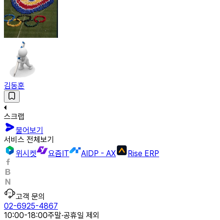
김동훈
스크랩
물어보기
서비스 전체보기
위시켓
요즘IT
AIDP - AX
Rise ERP
고객 문의
02-6925-4867
10:00-18:00
주말·공휴일 제외