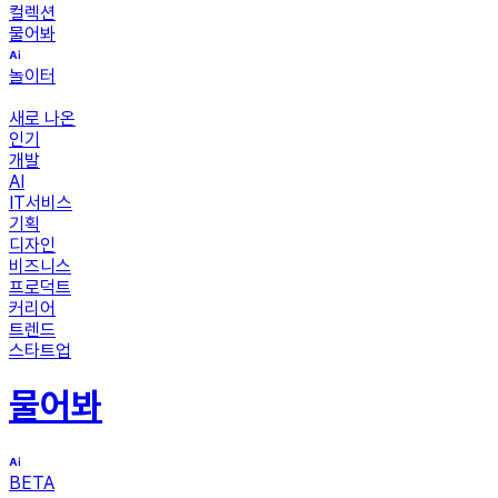
컬렉션
물어봐
놀이터
새로 나온
인기
개발
AI
IT서비스
기획
디자인
비즈니스
프로덕트
커리어
트렌드
스타트업
물어봐
BETA