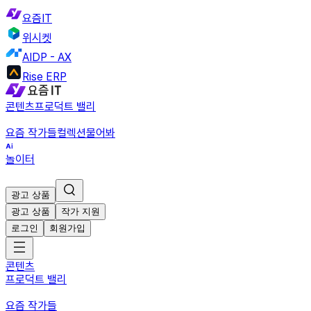
요즘IT
위시켓
AIDP - AX
Rise ERP
콘텐츠
프로덕트 밸리
요즘 작가들
컬렉션
물어봐
놀이터
광고 상품
광고 상품
작가 지원
로그인
회원가입
콘텐츠
프로덕트 밸리
요즘 작가들