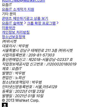
yozm_help@wishket.com
요즘IT
요즘IT 소개
작가 지원
기타 문의
콘텐츠 제안하기
광고 상품 보기
요즘IT 슬랙봇
크롬 확장 프로그램
이용약관
개인정보 처리방침
청소년보호정책
㈜위시켓
대표이사 : 박우범
서울특별시 강남구 테헤란로 211 3층 ㈜위시켓
사업자등록번호 : 209-81-57303
통신판매업신고 : 제2018-서울강남-02337 호
직업정보제공사업 신고번호 : J1200020180019
제호 : 요즘IT
발행인 : 박우범
편집인 : 노희선
청소년보호책임자 : 박우범
인터넷신문등록번호 : 서울,아54129
등록일 : 2022년 01월 23일
발행일 : 2021년 01월 10일
© 2013 Wishket Corp.