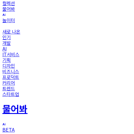
컬렉션
물어봐
놀이터
새로 나온
인기
개발
AI
IT서비스
기획
디자인
비즈니스
프로덕트
커리어
트렌드
스타트업
물어봐
BETA