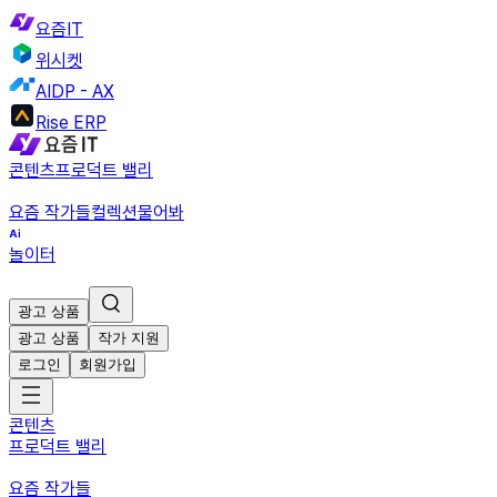
요즘IT
위시켓
AIDP - AX
Rise ERP
콘텐츠
프로덕트 밸리
요즘 작가들
컬렉션
물어봐
놀이터
광고 상품
광고 상품
작가 지원
로그인
회원가입
콘텐츠
프로덕트 밸리
요즘 작가들