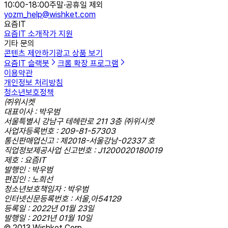
10:00-18:00
주말·공휴일 제외
yozm_help@wishket.com
요즘IT
요즘IT 소개
작가 지원
기타 문의
콘텐츠 제안하기
광고 상품 보기
요즘IT 슬랙봇
크롬 확장 프로그램
이용약관
개인정보 처리방침
청소년보호정책
㈜위시켓
대표이사 : 박우범
서울특별시 강남구 테헤란로 211 3층 ㈜위시켓
사업자등록번호 : 209-81-57303
통신판매업신고 : 제2018-서울강남-02337 호
직업정보제공사업 신고번호 : J1200020180019
제호 : 요즘IT
발행인 : 박우범
편집인 : 노희선
청소년보호책임자 : 박우범
인터넷신문등록번호 : 서울,아54129
등록일 : 2022년 01월 23일
발행일 : 2021년 01월 10일
© 2013 Wishket Corp.