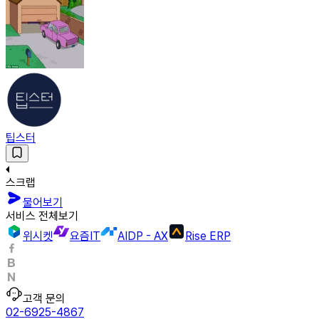
팁스터
스크랩
물어보기
서비스 전체보기
위시켓
요즘IT
AIDP - AX
Rise ERP
고객 문의
02-6925-4867