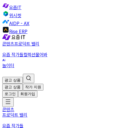
요즘IT
위시켓
AIDP - AX
Rise ERP
콘텐츠
프로덕트 밸리
요즘 작가들
컬렉션
물어봐
놀이터
광고 상품
광고 상품
작가 지원
로그인
회원가입
콘텐츠
프로덕트 밸리
요즘 작가들