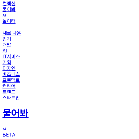
컬렉션
물어봐
놀이터
새로 나온
인기
개발
AI
IT서비스
기획
디자인
비즈니스
프로덕트
커리어
트렌드
스타트업
물어봐
BETA