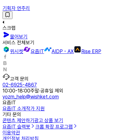
기획자 연주리
스크랩
물어보기
서비스 전체보기
위시켓
요즘IT
AIDP - AX
Rise ERP
고객 문의
02-6925-4867
10:00-18:00
주말·공휴일 제외
yozm_help@wishket.com
요즘IT
요즘IT 소개
작가 지원
기타 문의
콘텐츠 제안하기
광고 상품 보기
요즘IT 슬랙봇
크롬 확장 프로그램
이용약관
개인정보 처리방침