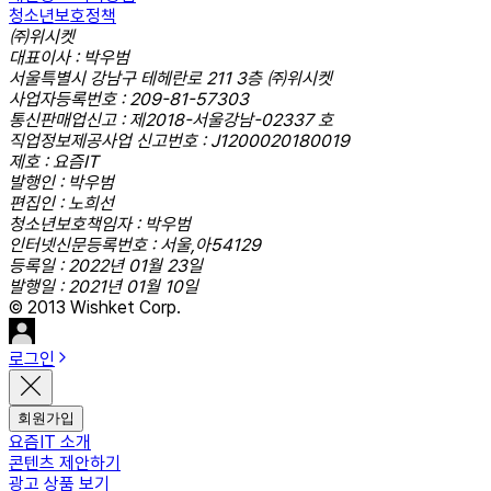
청소년보호정책
㈜위시켓
대표이사 : 박우범
서울특별시 강남구 테헤란로 211 3층 ㈜위시켓
사업자등록번호 : 209-81-57303
통신판매업신고 : 제2018-서울강남-02337 호
직업정보제공사업 신고번호 : J1200020180019
제호 : 요즘IT
발행인 : 박우범
편집인 : 노희선
청소년보호책임자 : 박우범
인터넷신문등록번호 : 서울,아54129
등록일 : 2022년 01월 23일
발행일 : 2021년 01월 10일
© 2013 Wishket Corp.
로그인
회원가입
요즘IT 소개
콘텐츠 제안하기
광고 상품 보기