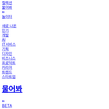
컬렉션
물어봐
놀이터
새로 나온
인기
개발
AI
IT서비스
기획
디자인
비즈니스
프로덕트
커리어
트렌드
스타트업
물어봐
BETA