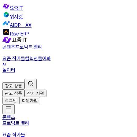
요즘IT
위시켓
AIDP - AX
Rise ERP
콘텐츠
프로덕트 밸리
요즘 작가들
컬렉션
물어봐
놀이터
광고 상품
광고 상품
작가 지원
로그인
회원가입
콘텐츠
프로덕트 밸리
요즘 작가들