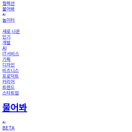
컬렉션
물어봐
놀이터
새로 나온
인기
개발
AI
IT서비스
기획
디자인
비즈니스
프로덕트
커리어
트렌드
스타트업
물어봐
BETA