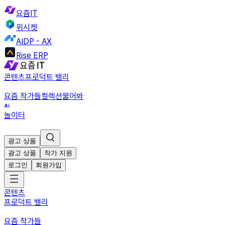
요즘IT
위시켓
AIDP - AX
Rise ERP
콘텐츠
프로덕트 밸리
요즘 작가들
컬렉션
물어봐
놀이터
광고 상품
광고 상품
작가 지원
로그인
회원가입
콘텐츠
프로덕트 밸리
요즘 작가들