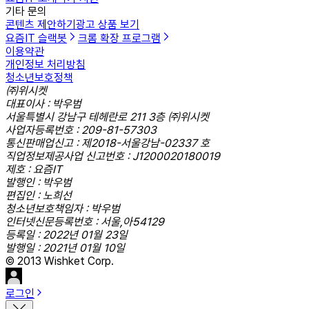
기타 문의
콘텐츠 제안하기
광고 상품 보기
요즘IT 슬랙봇
크롬 확장 프로그램
이용약관
개인정보 처리방침
청소년보호정책
㈜위시켓
대표이사 : 박우범
서울특별시 강남구 테헤란로 211 3층 ㈜위시켓
사업자등록번호 : 209-81-57303
통신판매업신고 : 제2018-서울강남-02337 호
직업정보제공사업 신고번호 : J1200020180019
제호 : 요즘IT
발행인 : 박우범
편집인 : 노희선
청소년보호책임자 : 박우범
인터넷신문등록번호 : 서울,아54129
등록일 : 2022년 01월 23일
발행일 : 2021년 01월 10일
© 2013 Wishket Corp.
로그인