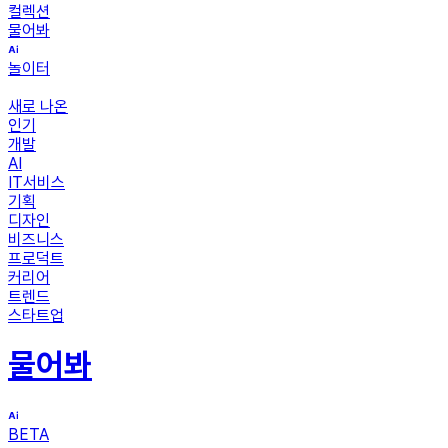
컬렉션
물어봐
놀이터
새로 나온
인기
개발
AI
IT서비스
기획
디자인
비즈니스
프로덕트
커리어
트렌드
스타트업
물어봐
BETA