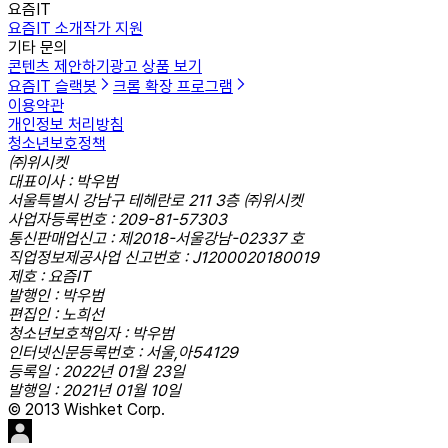
요즘IT
요즘IT 소개
작가 지원
기타 문의
콘텐츠 제안하기
광고 상품 보기
요즘IT 슬랙봇
크롬 확장 프로그램
이용약관
개인정보 처리방침
청소년보호정책
㈜위시켓
대표이사 : 박우범
서울특별시 강남구 테헤란로 211 3층 ㈜위시켓
사업자등록번호 : 209-81-57303
통신판매업신고 : 제2018-서울강남-02337 호
직업정보제공사업 신고번호 : J1200020180019
제호 : 요즘IT
발행인 : 박우범
편집인 : 노희선
청소년보호책임자 : 박우범
인터넷신문등록번호 : 서울,아54129
등록일 : 2022년 01월 23일
발행일 : 2021년 01월 10일
© 2013 Wishket Corp.