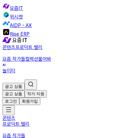
요즘IT
위시켓
AIDP - AX
Rise ERP
콘텐츠
프로덕트 밸리
요즘 작가들
컬렉션
물어봐
놀이터
광고 상품
광고 상품
작가 지원
로그인
회원가입
콘텐츠
프로덕트 밸리
요즘 작가들