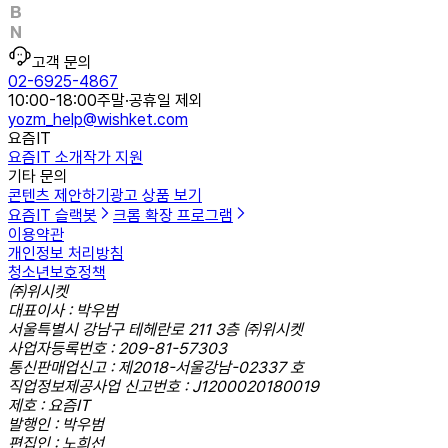
고객 문의
02-6925-4867
10:00-18:00
주말·공휴일 제외
yozm_help@wishket.com
요즘IT
요즘IT 소개
작가 지원
기타 문의
콘텐츠 제안하기
광고 상품 보기
요즘IT 슬랙봇
크롬 확장 프로그램
이용약관
개인정보 처리방침
청소년보호정책
㈜위시켓
대표이사 : 박우범
서울특별시 강남구 테헤란로 211 3층 ㈜위시켓
사업자등록번호 : 209-81-57303
통신판매업신고 : 제2018-서울강남-02337 호
직업정보제공사업 신고번호 : J1200020180019
제호 : 요즘IT
발행인 : 박우범
편집인 : 노희선