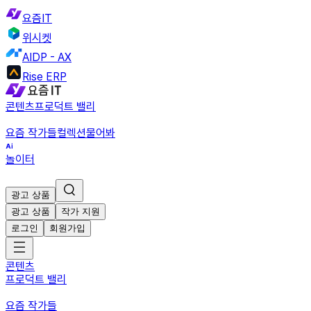
요즘IT
위시켓
AIDP - AX
Rise ERP
콘텐츠
프로덕트 밸리
요즘 작가들
컬렉션
물어봐
놀이터
광고 상품
광고 상품
작가 지원
로그인
회원가입
콘텐츠
프로덕트 밸리
요즘 작가들