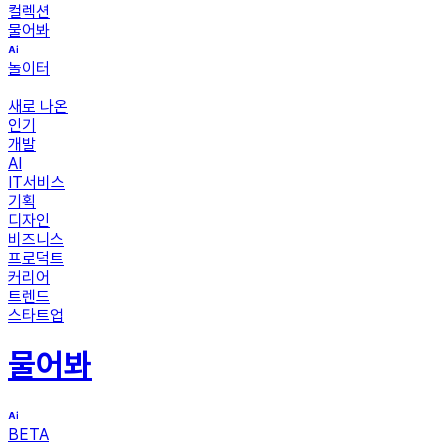
컬렉션
물어봐
놀이터
새로 나온
인기
개발
AI
IT서비스
기획
디자인
비즈니스
프로덕트
커리어
트렌드
스타트업
물어봐
BETA