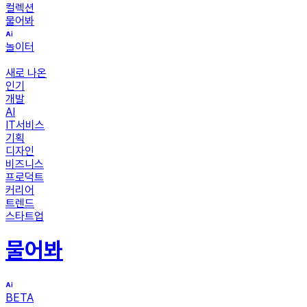
컬렉션
물어봐
놀이터
새로 나온
인기
개발
AI
IT서비스
기획
디자인
비즈니스
프로덕트
커리어
트렌드
스타트업
물어봐
BETA