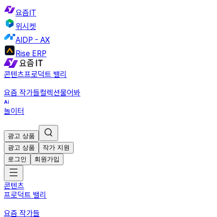
요즘IT
위시켓
AIDP - AX
Rise ERP
콘텐츠
프로덕트 밸리
요즘 작가들
컬렉션
물어봐
놀이터
광고 상품
광고 상품
작가 지원
로그인
회원가입
콘텐츠
프로덕트 밸리
요즘 작가들