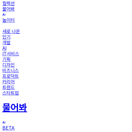
컬렉션
물어봐
놀이터
새로 나온
인기
개발
AI
IT서비스
기획
디자인
비즈니스
프로덕트
커리어
트렌드
스타트업
물어봐
BETA