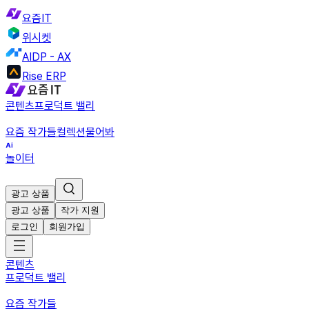
요즘IT
위시켓
AIDP - AX
Rise ERP
콘텐츠
프로덕트 밸리
요즘 작가들
컬렉션
물어봐
놀이터
광고 상품
광고 상품
작가 지원
로그인
회원가입
콘텐츠
프로덕트 밸리
요즘 작가들