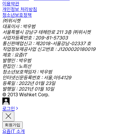
이용약관
개인정보 처리방침
청소년보호정책
㈜위시켓
대표이사 : 박우범
서울특별시 강남구 테헤란로 211 3층 ㈜위시켓
사업자등록번호 : 209-81-57303
통신판매업신고 : 제2018-서울강남-02337 호
직업정보제공사업 신고번호 : J1200020180019
제호 : 요즘IT
발행인 : 박우범
편집인 : 노희선
청소년보호책임자 : 박우범
인터넷신문등록번호 : 서울,아54129
등록일 : 2022년 01월 23일
발행일 : 2021년 01월 10일
© 2013 Wishket Corp.
로그인
회원가입
요즘IT 소개