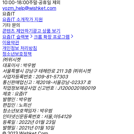
10:00-18:00
주말·공휴일 제외
yozm_help@wishket.com
요즘IT
요즘IT 소개
작가 지원
기타 문의
콘텐츠 제안하기
광고 상품 보기
요즘IT 슬랙봇
크롬 확장 프로그램
이용약관
개인정보 처리방침
청소년보호정책
㈜위시켓
대표이사 : 박우범
서울특별시 강남구 테헤란로 211 3층 ㈜위시켓
사업자등록번호 : 209-81-57303
통신판매업신고 : 제2018-서울강남-02337 호
직업정보제공사업 신고번호 : J1200020180019
제호 : 요즘IT
발행인 : 박우범
편집인 : 노희선
청소년보호책임자 : 박우범
인터넷신문등록번호 : 서울,아54129
등록일 : 2022년 01월 23일
발행일 : 2021년 01월 10일
© 2013 Wishket Corp.