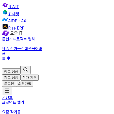
요즘IT
위시켓
AIDP - AX
Rise ERP
콘텐츠
프로덕트 밸리
요즘 작가들
컬렉션
물어봐
놀이터
광고 상품
광고 상품
작가 지원
로그인
회원가입
콘텐츠
프로덕트 밸리
요즘 작가들