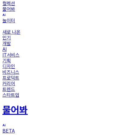
컬렉션
물어봐
놀이터
새로 나온
인기
개발
AI
IT서비스
기획
디자인
비즈니스
프로덕트
커리어
트렌드
스타트업
물어봐
BETA