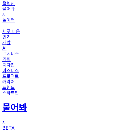
컬렉션
물어봐
놀이터
새로 나온
인기
개발
AI
IT서비스
기획
디자인
비즈니스
프로덕트
커리어
트렌드
스타트업
물어봐
BETA