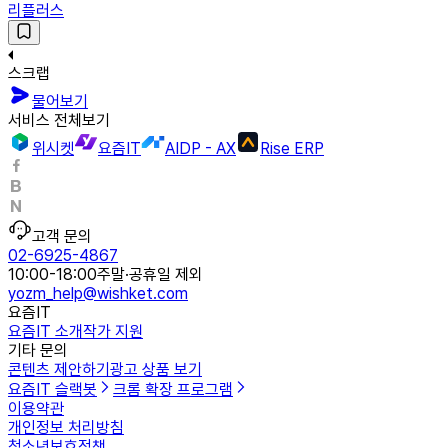
리플러스
스크랩
물어보기
서비스 전체보기
위시켓
요즘IT
AIDP - AX
Rise ERP
고객 문의
02-6925-4867
10:00-18:00
주말·공휴일 제외
yozm_help@wishket.com
요즘IT
요즘IT 소개
작가 지원
기타 문의
콘텐츠 제안하기
광고 상품 보기
요즘IT 슬랙봇
크롬 확장 프로그램
이용약관
개인정보 처리방침
청소년보호정책