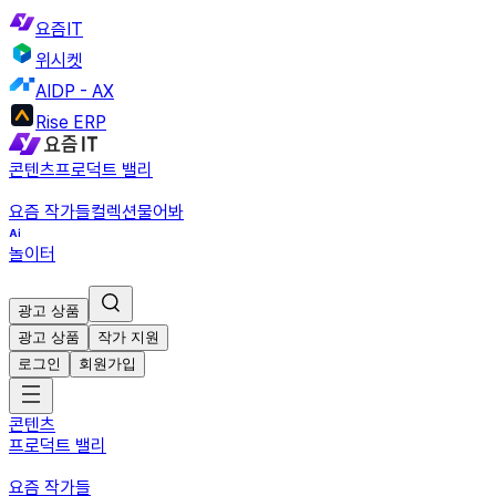
요즘IT
위시켓
AIDP - AX
Rise ERP
콘텐츠
프로덕트 밸리
요즘 작가들
컬렉션
물어봐
놀이터
광고 상품
광고 상품
작가 지원
로그인
회원가입
콘텐츠
프로덕트 밸리
요즘 작가들