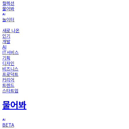
컬렉션
물어봐
놀이터
새로 나온
인기
개발
AI
IT서비스
기획
디자인
비즈니스
프로덕트
커리어
트렌드
스타트업
물어봐
BETA