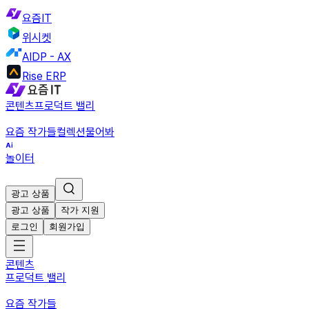
요즘IT
위시켓
AIDP - AX
Rise ERP
콘텐츠
프로덕트 밸리
요즘 작가들
컬렉션
물어봐
놀이터
광고 상품
광고 상품
작가 지원
로그인
회원가입
콘텐츠
프로덕트 밸리
요즘 작가들