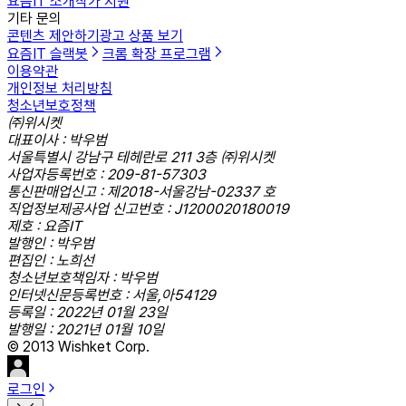
요즘IT 소개
작가 지원
기타 문의
콘텐츠 제안하기
광고 상품 보기
요즘IT 슬랙봇
크롬 확장 프로그램
이용약관
개인정보 처리방침
청소년보호정책
㈜위시켓
대표이사 : 박우범
서울특별시 강남구 테헤란로 211 3층 ㈜위시켓
사업자등록번호 : 209-81-57303
통신판매업신고 : 제2018-서울강남-02337 호
직업정보제공사업 신고번호 : J1200020180019
제호 : 요즘IT
발행인 : 박우범
편집인 : 노희선
청소년보호책임자 : 박우범
인터넷신문등록번호 : 서울,아54129
등록일 : 2022년 01월 23일
발행일 : 2021년 01월 10일
© 2013 Wishket Corp.
로그인