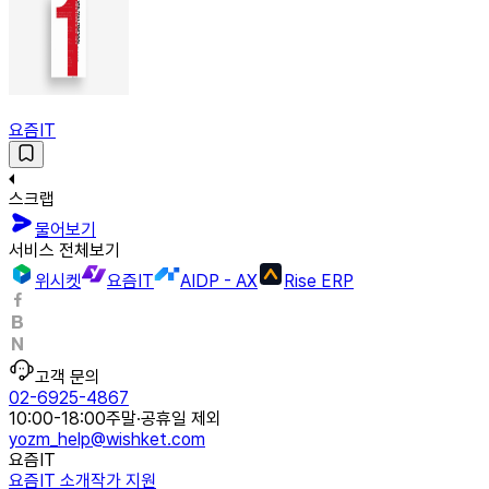
요즘IT
스크랩
물어보기
서비스 전체보기
위시켓
요즘IT
AIDP - AX
Rise ERP
고객 문의
02-6925-4867
10:00-18:00
주말·공휴일 제외
yozm_help@wishket.com
요즘IT
요즘IT 소개
작가 지원