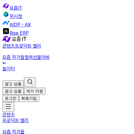
요즘IT
위시켓
AIDP - AX
Rise ERP
콘텐츠
프로덕트 밸리
요즘 작가들
컬렉션
물어봐
놀이터
광고 상품
광고 상품
작가 지원
로그인
회원가입
콘텐츠
프로덕트 밸리
요즘 작가들