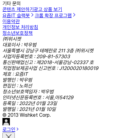
기타 문의
콘텐츠 제안하기
광고 상품 보기
요즘IT 슬랙봇
크롬 확장 프로그램
이용약관
개인정보 처리방침
청소년보호정책
㈜위시켓
대표이사 : 박우범
서울특별시 강남구 테헤란로 211 3층 ㈜위시켓
사업자등록번호 : 209-81-57303
통신판매업신고 : 제2018-서울강남-02337 호
직업정보제공사업 신고번호 : J1200020180019
제호 : 요즘IT
발행인 : 박우범
편집인 : 노희선
청소년보호책임자 : 박우범
인터넷신문등록번호 : 서울,아54129
등록일 : 2022년 01월 23일
발행일 : 2021년 01월 10일
© 2013 Wishket Corp.
로그인