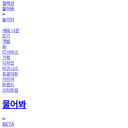
컬렉션
물어봐
놀이터
새로 나온
인기
개발
AI
IT서비스
기획
디자인
비즈니스
프로덕트
커리어
트렌드
스타트업
물어봐
BETA