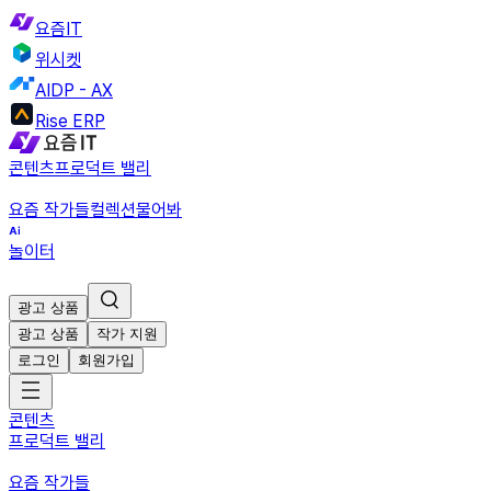
요즘IT
위시켓
AIDP - AX
Rise ERP
콘텐츠
프로덕트 밸리
요즘 작가들
컬렉션
물어봐
놀이터
광고 상품
광고 상품
작가 지원
로그인
회원가입
콘텐츠
프로덕트 밸리
요즘 작가들