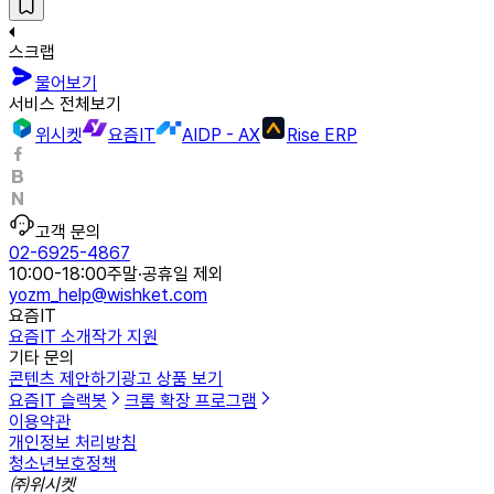
스크랩
물어보기
서비스 전체보기
위시켓
요즘IT
AIDP - AX
Rise ERP
고객 문의
02-6925-4867
10:00-18:00
주말·공휴일 제외
yozm_help@wishket.com
요즘IT
요즘IT 소개
작가 지원
기타 문의
콘텐츠 제안하기
광고 상품 보기
요즘IT 슬랙봇
크롬 확장 프로그램
이용약관
개인정보 처리방침
청소년보호정책
㈜위시켓