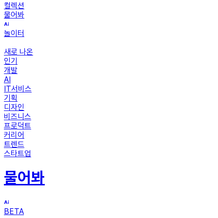
컬렉션
물어봐
놀이터
새로 나온
인기
개발
AI
IT서비스
기획
디자인
비즈니스
프로덕트
커리어
트렌드
스타트업
물어봐
BETA