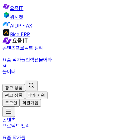
요즘IT
위시켓
AIDP - AX
Rise ERP
콘텐츠
프로덕트 밸리
요즘 작가들
컬렉션
물어봐
놀이터
광고 상품
광고 상품
작가 지원
로그인
회원가입
콘텐츠
프로덕트 밸리
요즘 작가들