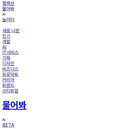
컬렉션
물어봐
놀이터
새로 나온
인기
개발
AI
IT서비스
기획
디자인
비즈니스
프로덕트
커리어
트렌드
스타트업
물어봐
BETA