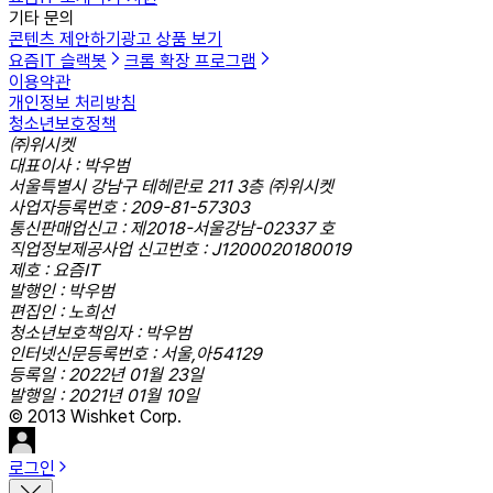
기타 문의
콘텐츠 제안하기
광고 상품 보기
요즘IT 슬랙봇
크롬 확장 프로그램
이용약관
개인정보 처리방침
청소년보호정책
㈜위시켓
대표이사 : 박우범
서울특별시 강남구 테헤란로 211 3층 ㈜위시켓
사업자등록번호 : 209-81-57303
통신판매업신고 : 제2018-서울강남-02337 호
직업정보제공사업 신고번호 : J1200020180019
제호 : 요즘IT
발행인 : 박우범
편집인 : 노희선
청소년보호책임자 : 박우범
인터넷신문등록번호 : 서울,아54129
등록일 : 2022년 01월 23일
발행일 : 2021년 01월 10일
© 2013 Wishket Corp.
로그인