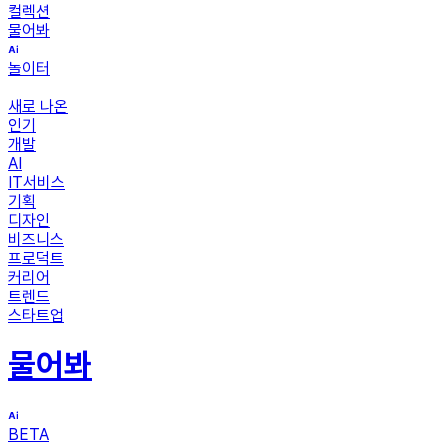
컬렉션
물어봐
놀이터
새로 나온
인기
개발
AI
IT서비스
기획
디자인
비즈니스
프로덕트
커리어
트렌드
스타트업
물어봐
BETA