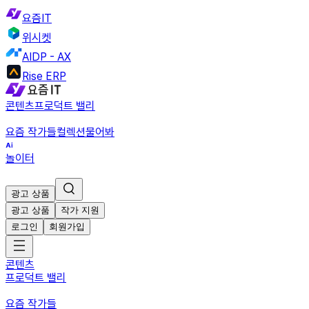
요즘IT
위시켓
AIDP - AX
Rise ERP
콘텐츠
프로덕트 밸리
요즘 작가들
컬렉션
물어봐
놀이터
광고 상품
광고 상품
작가 지원
로그인
회원가입
콘텐츠
프로덕트 밸리
요즘 작가들