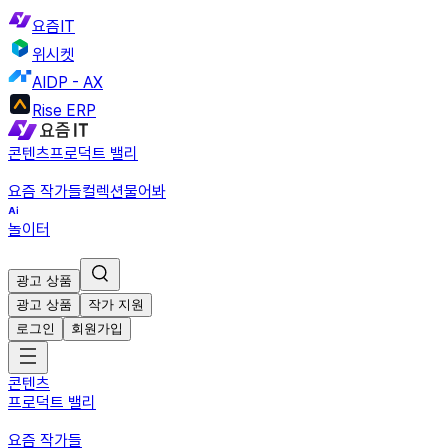
요즘IT
위시켓
AIDP - AX
Rise ERP
콘텐츠
프로덕트 밸리
요즘 작가들
컬렉션
물어봐
놀이터
광고 상품
광고 상품
작가 지원
로그인
회원가입
콘텐츠
프로덕트 밸리
요즘 작가들