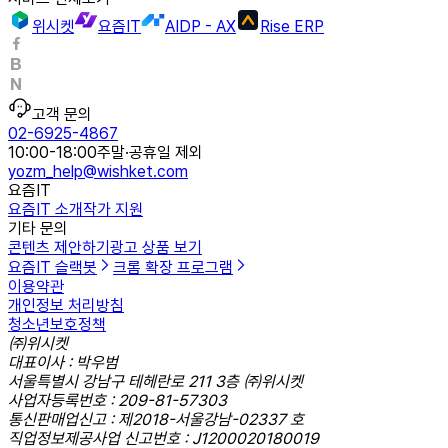
위시켓
요즘IT
AIDP - AX
Rise ERP
고객 문의
02-6925-4867
10:00-18:00
주말·공휴일 제외
yozm_help@wishket.com
요즘IT
요즘IT 소개
작가 지원
기타 문의
콘텐츠 제안하기
광고 상품 보기
요즘IT 슬랙봇
크롬 확장 프로그램
이용약관
개인정보 처리방침
청소년보호정책
㈜위시켓
대표이사 : 박우범
서울특별시 강남구 테헤란로 211 3층 ㈜위시켓
사업자등록번호 : 209-81-57303
통신판매업신고 : 제2018-서울강남-02337 호
직업정보제공사업 신고번호 : J1200020180019