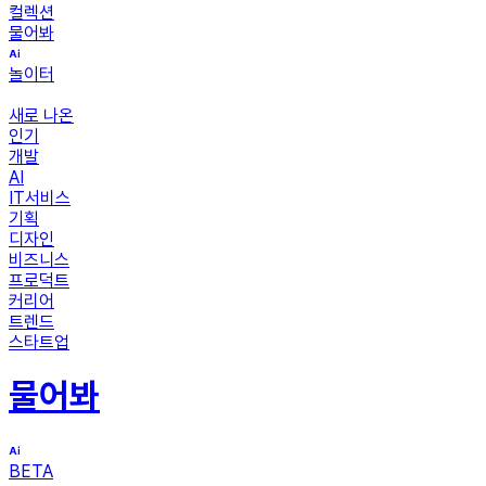
컬렉션
물어봐
놀이터
새로 나온
인기
개발
AI
IT서비스
기획
디자인
비즈니스
프로덕트
커리어
트렌드
스타트업
물어봐
BETA