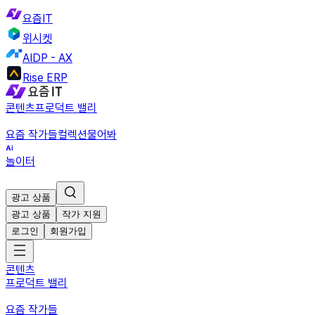
요즘IT
위시켓
AIDP - AX
Rise ERP
콘텐츠
프로덕트 밸리
요즘 작가들
컬렉션
물어봐
놀이터
광고 상품
광고 상품
작가 지원
로그인
회원가입
콘텐츠
프로덕트 밸리
요즘 작가들