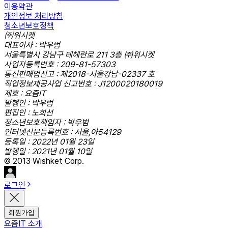
이용약관
개인정보 처리방침
청소년보호정책
㈜위시켓
대표이사 : 박우범
서울특별시 강남구 테헤란로 211 3층 ㈜위시켓
사업자등록번호 : 209-81-57303
통신판매업신고 : 제2018-서울강남-02337 호
직업정보제공사업 신고번호 : J1200020180019
제호 : 요즘IT
발행인 : 박우범
편집인 : 노희선
청소년보호책임자 : 박우범
인터넷신문등록번호 : 서울,아54129
등록일 : 2022년 01월 23일
발행일 : 2021년 01월 10일
© 2013 Wishket Corp.
로그인
회원가입
요즘IT 소개