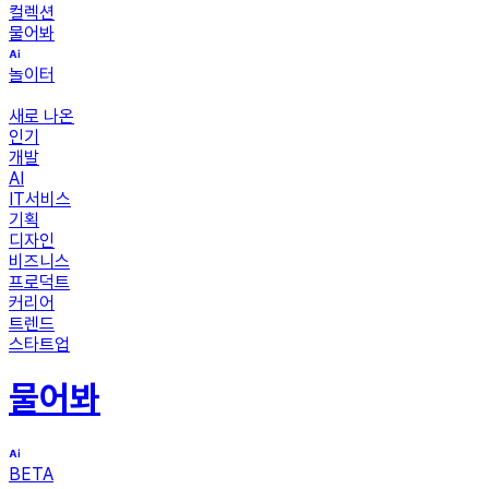
컬렉션
물어봐
놀이터
새로 나온
인기
개발
AI
IT서비스
기획
디자인
비즈니스
프로덕트
커리어
트렌드
스타트업
물어봐
BETA