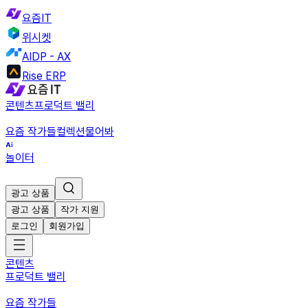
요즘IT
위시켓
AIDP - AX
Rise ERP
콘텐츠
프로덕트 밸리
요즘 작가들
컬렉션
물어봐
놀이터
광고 상품
광고 상품
작가 지원
로그인
회원가입
콘텐츠
프로덕트 밸리
요즘 작가들