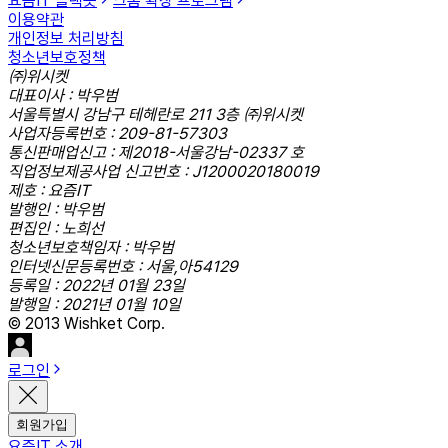
요즘IT 슬랙봇
크롬 확장 프로그램
이용약관
개인정보 처리방침
청소년보호정책
㈜위시켓
대표이사 : 박우범
서울특별시 강남구 테헤란로 211 3층 ㈜위시켓
사업자등록번호 : 209-81-57303
통신판매업신고 : 제2018-서울강남-02337 호
직업정보제공사업 신고번호 : J1200020180019
제호 : 요즘IT
발행인 : 박우범
편집인 : 노희선
청소년보호책임자 : 박우범
인터넷신문등록번호 : 서울,아54129
등록일 : 2022년 01월 23일
발행일 : 2021년 01월 10일
© 2013 Wishket Corp.
로그인
회원가입
요즘IT 소개