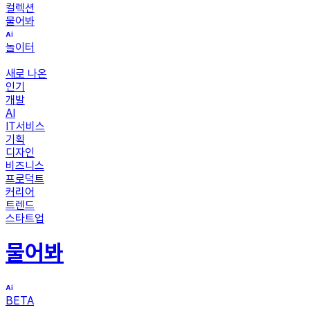
컬렉션
물어봐
놀이터
새로 나온
인기
개발
AI
IT서비스
기획
디자인
비즈니스
프로덕트
커리어
트렌드
스타트업
물어봐
BETA