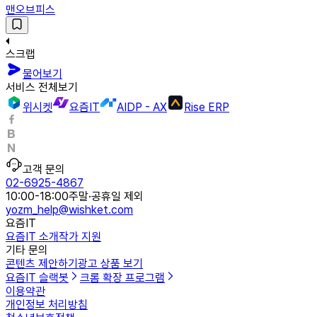
맨오브피스
스크랩
물어보기
서비스 전체보기
위시켓
요즘IT
AIDP - AX
Rise ERP
고객 문의
02-6925-4867
10:00-18:00
주말·공휴일 제외
yozm_help@wishket.com
요즘IT
요즘IT 소개
작가 지원
기타 문의
콘텐츠 제안하기
광고 상품 보기
요즘IT 슬랙봇
크롬 확장 프로그램
이용약관
개인정보 처리방침