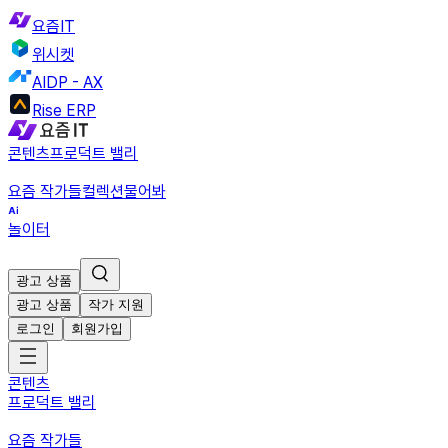
요즘IT
위시켓
AIDP - AX
Rise ERP
콘텐츠
프로덕트 밸리
요즘 작가들
컬렉션
물어봐
놀이터
광고 상품
광고 상품
작가 지원
로그인
회원가입
콘텐츠
프로덕트 밸리
요즘 작가들