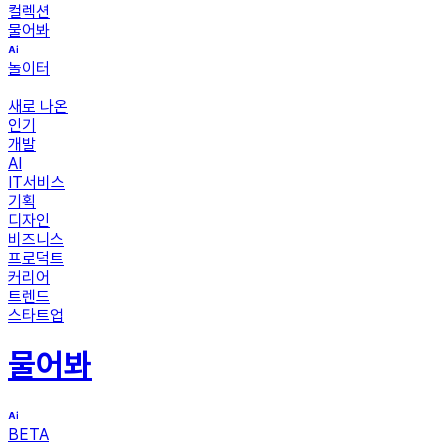
컬렉션
물어봐
놀이터
새로 나온
인기
개발
AI
IT서비스
기획
디자인
비즈니스
프로덕트
커리어
트렌드
스타트업
물어봐
BETA