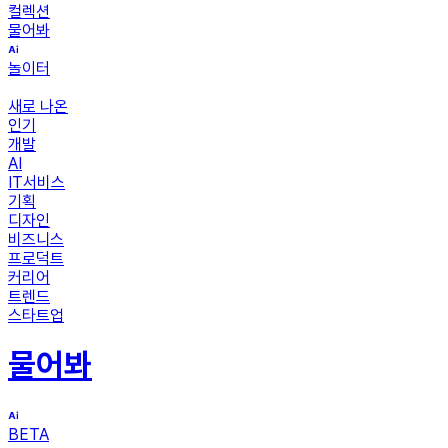
컬렉션
물어봐
놀이터
새로 나온
인기
개발
AI
IT서비스
기획
디자인
비즈니스
프로덕트
커리어
트렌드
스타트업
물어봐
BETA