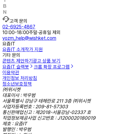
고객 문의
02-6925-4867
10:00-18:00
주말·공휴일 제외
yozm_help@wishket.com
요즘IT
요즘IT 소개
작가 지원
기타 문의
콘텐츠 제안하기
광고 상품 보기
요즘IT 슬랙봇
크롬 확장 프로그램
이용약관
개인정보 처리방침
청소년보호정책
㈜위시켓
대표이사 : 박우범
서울특별시 강남구 테헤란로 211 3층 ㈜위시켓
사업자등록번호 : 209-81-57303
통신판매업신고 : 제2018-서울강남-02337 호
직업정보제공사업 신고번호 : J1200020180019
제호 : 요즘IT
발행인 : 박우범