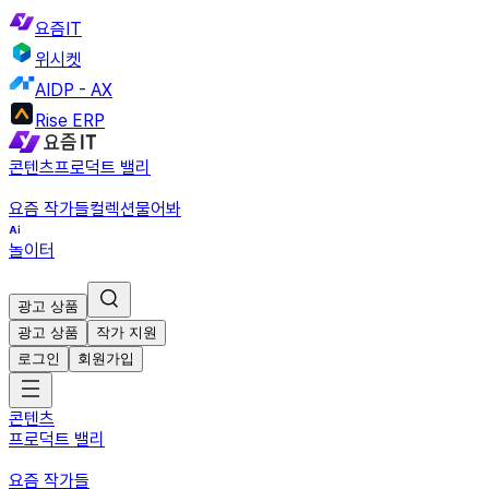
요즘IT
위시켓
AIDP - AX
Rise ERP
콘텐츠
프로덕트 밸리
요즘 작가들
컬렉션
물어봐
놀이터
광고 상품
광고 상품
작가 지원
로그인
회원가입
콘텐츠
프로덕트 밸리
요즘 작가들