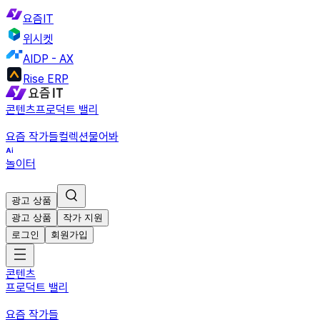
요즘IT
위시켓
AIDP - AX
Rise ERP
콘텐츠
프로덕트 밸리
요즘 작가들
컬렉션
물어봐
놀이터
광고 상품
광고 상품
작가 지원
로그인
회원가입
콘텐츠
프로덕트 밸리
요즘 작가들