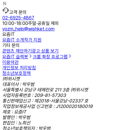
고객 문의
02-6925-4867
10:00-18:00
주말·공휴일 제외
yozm_help@wishket.com
요즘IT
요즘IT 소개
작가 지원
기타 문의
콘텐츠 제안하기
광고 상품 보기
요즘IT 슬랙봇
크롬 확장 프로그램
이용약관
개인정보 처리방침
청소년보호정책
㈜위시켓
대표이사 : 박우범
서울특별시 강남구 테헤란로 211 3층 ㈜위시켓
사업자등록번호 : 209-81-57303
통신판매업신고 : 제2018-서울강남-02337 호
직업정보제공사업 신고번호 : J1200020180019
제호 : 요즘IT
발행인 : 박우범
편집인 : 노희선
청소년보호책임자 : 박우범