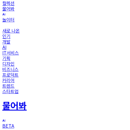
컬렉션
물어봐
놀이터
새로 나온
인기
개발
AI
IT서비스
기획
디자인
비즈니스
프로덕트
커리어
트렌드
스타트업
물어봐
BETA