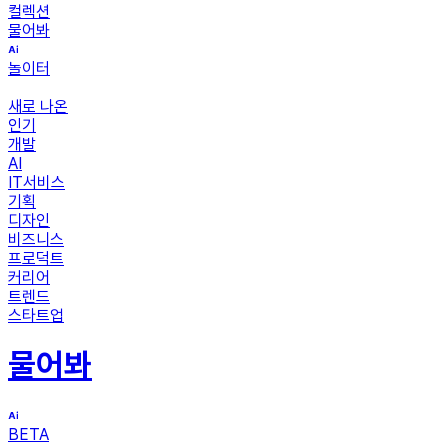
컬렉션
물어봐
놀이터
새로 나온
인기
개발
AI
IT서비스
기획
디자인
비즈니스
프로덕트
커리어
트렌드
스타트업
물어봐
BETA