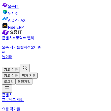
요즘IT
위시켓
AIDP - AX
Rise ERP
콘텐츠
프로덕트 밸리
요즘 작가들
컬렉션
물어봐
놀이터
광고 상품
광고 상품
작가 지원
로그인
회원가입
콘텐츠
프로덕트 밸리
요즘 작가들