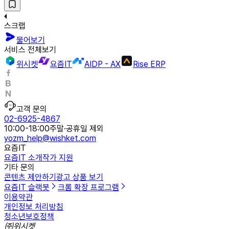
스크랩
물어보기
서비스 전체보기
위시켓
요즘IT
AIDP - AX
Rise ERP
고객 문의
02-6925-4867
10:00-18:00
주말·공휴일 제외
yozm_help@wishket.com
요즘IT
요즘IT 소개
작가 지원
기타 문의
콘텐츠 제안하기
광고 상품 보기
요즘IT 슬랙봇
크롬 확장 프로그램
이용약관
개인정보 처리방침
청소년보호정책
㈜위시켓