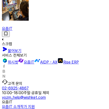
요즘IT
스크랩
물어보기
서비스 전체보기
위시켓
요즘IT
AIDP - AX
Rise ERP
고객 문의
02-6925-4867
10:00-18:00
주말·공휴일 제외
yozm_help@wishket.com
요즘IT
요즘IT 소개
작가 지원