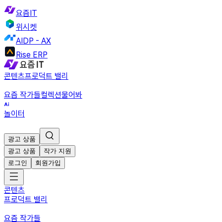
요즘IT
위시켓
AIDP - AX
Rise ERP
콘텐츠
프로덕트 밸리
요즘 작가들
컬렉션
물어봐
놀이터
광고 상품
광고 상품
작가 지원
로그인
회원가입
콘텐츠
프로덕트 밸리
요즘 작가들