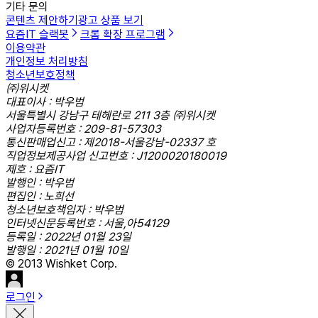
기타 문의
콘텐츠 제안하기
광고 상품 보기
요즘IT 슬랙봇
크롬 확장 프로그램
이용약관
개인정보 처리방침
청소년보호정책
㈜위시켓
대표이사 : 박우범
서울특별시 강남구 테헤란로 211 3층 ㈜위시켓
사업자등록번호 : 209-81-57303
통신판매업신고 : 제2018-서울강남-02337 호
직업정보제공사업 신고번호 : J1200020180019
제호 : 요즘IT
발행인 : 박우범
편집인 : 노희선
청소년보호책임자 : 박우범
인터넷신문등록번호 : 서울,아54129
등록일 : 2022년 01월 23일
발행일 : 2021년 01월 10일
© 2013 Wishket Corp.
로그인