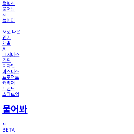
컬렉션
물어봐
놀이터
새로 나온
인기
개발
AI
IT서비스
기획
디자인
비즈니스
프로덕트
커리어
트렌드
스타트업
물어봐
BETA