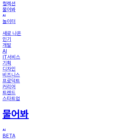
컬렉션
물어봐
놀이터
새로 나온
인기
개발
AI
IT서비스
기획
디자인
비즈니스
프로덕트
커리어
트렌드
스타트업
물어봐
BETA