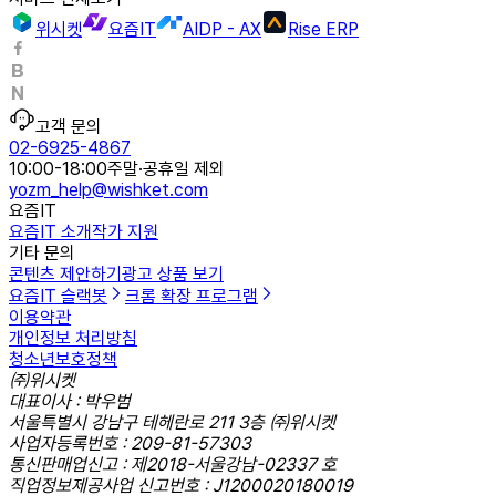
위시켓
요즘IT
AIDP - AX
Rise ERP
고객 문의
02-6925-4867
10:00-18:00
주말·공휴일 제외
yozm_help@wishket.com
요즘IT
요즘IT 소개
작가 지원
기타 문의
콘텐츠 제안하기
광고 상품 보기
요즘IT 슬랙봇
크롬 확장 프로그램
이용약관
개인정보 처리방침
청소년보호정책
㈜위시켓
대표이사 : 박우범
서울특별시 강남구 테헤란로 211 3층 ㈜위시켓
사업자등록번호 : 209-81-57303
통신판매업신고 : 제2018-서울강남-02337 호
직업정보제공사업 신고번호 : J1200020180019