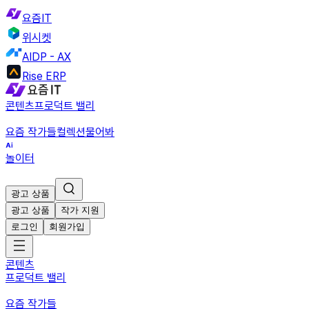
요즘IT
위시켓
AIDP - AX
Rise ERP
콘텐츠
프로덕트 밸리
요즘 작가들
컬렉션
물어봐
놀이터
광고 상품
광고 상품
작가 지원
로그인
회원가입
콘텐츠
프로덕트 밸리
요즘 작가들