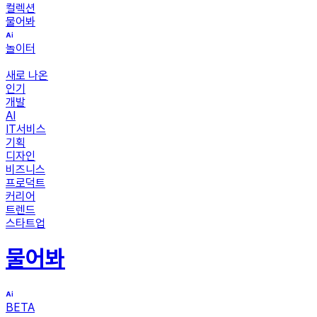
컬렉션
물어봐
놀이터
새로 나온
인기
개발
AI
IT서비스
기획
디자인
비즈니스
프로덕트
커리어
트렌드
스타트업
물어봐
BETA