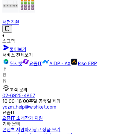
서점직원
스크랩
물어보기
서비스 전체보기
위시켓
요즘IT
AIDP - AX
Rise ERP
고객 문의
02-6925-4867
10:00-18:00
주말·공휴일 제외
yozm_help@wishket.com
요즘IT
요즘IT 소개
작가 지원
기타 문의
콘텐츠 제안하기
광고 상품 보기