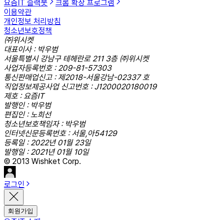
요즘IT 슬랙봇
크롬 확장 프로그램
이용약관
개인정보 처리방침
청소년보호정책
㈜위시켓
대표이사 : 박우범
서울특별시 강남구 테헤란로 211 3층 ㈜위시켓
사업자등록번호 : 209-81-57303
통신판매업신고 : 제2018-서울강남-02337 호
직업정보제공사업 신고번호 : J1200020180019
제호 : 요즘IT
발행인 : 박우범
편집인 : 노희선
청소년보호책임자 : 박우범
인터넷신문등록번호 : 서울,아54129
등록일 : 2022년 01월 23일
발행일 : 2021년 01월 10일
© 2013 Wishket Corp.
로그인
회원가입