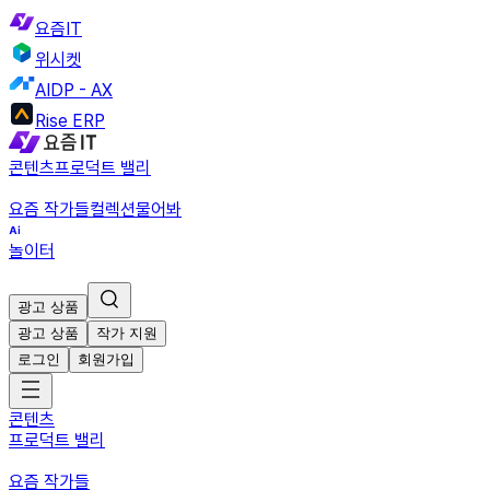
요즘IT
위시켓
AIDP - AX
Rise ERP
콘텐츠
프로덕트 밸리
요즘 작가들
컬렉션
물어봐
놀이터
광고 상품
광고 상품
작가 지원
로그인
회원가입
콘텐츠
프로덕트 밸리
요즘 작가들