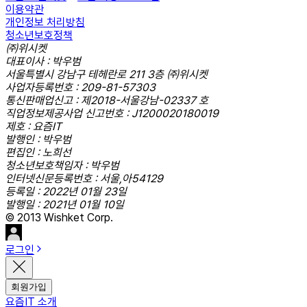
이용약관
개인정보 처리방침
청소년보호정책
㈜위시켓
대표이사 : 박우범
서울특별시 강남구 테헤란로 211 3층 ㈜위시켓
사업자등록번호 : 209-81-57303
통신판매업신고 : 제2018-서울강남-02337 호
직업정보제공사업 신고번호 : J1200020180019
제호 : 요즘IT
발행인 : 박우범
편집인 : 노희선
청소년보호책임자 : 박우범
인터넷신문등록번호 : 서울,아54129
등록일 : 2022년 01월 23일
발행일 : 2021년 01월 10일
© 2013 Wishket Corp.
로그인
회원가입
요즘IT 소개