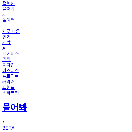
컬렉션
물어봐
놀이터
새로 나온
인기
개발
AI
IT서비스
기획
디자인
비즈니스
프로덕트
커리어
트렌드
스타트업
물어봐
BETA