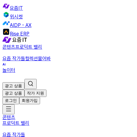
요즘IT
위시켓
AIDP - AX
Rise ERP
콘텐츠
프로덕트 밸리
요즘 작가들
컬렉션
물어봐
놀이터
광고 상품
광고 상품
작가 지원
로그인
회원가입
콘텐츠
프로덕트 밸리
요즘 작가들