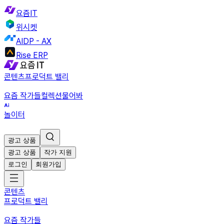
요즘IT
위시켓
AIDP - AX
Rise ERP
콘텐츠
프로덕트 밸리
요즘 작가들
컬렉션
물어봐
놀이터
광고 상품
광고 상품
작가 지원
로그인
회원가입
콘텐츠
프로덕트 밸리
요즘 작가들