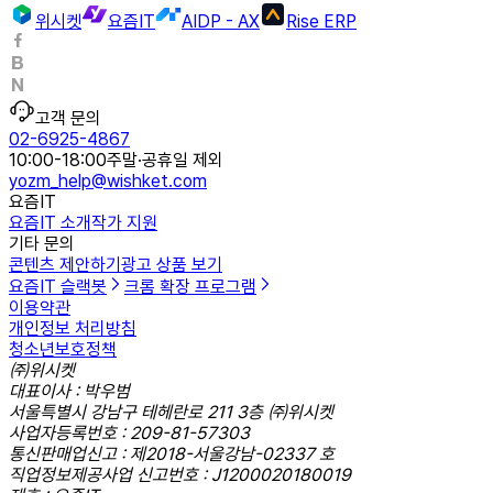
위시켓
요즘IT
AIDP - AX
Rise ERP
고객 문의
02-6925-4867
10:00-18:00
주말·공휴일 제외
yozm_help@wishket.com
요즘IT
요즘IT 소개
작가 지원
기타 문의
콘텐츠 제안하기
광고 상품 보기
요즘IT 슬랙봇
크롬 확장 프로그램
이용약관
개인정보 처리방침
청소년보호정책
㈜위시켓
대표이사 : 박우범
서울특별시 강남구 테헤란로 211 3층 ㈜위시켓
사업자등록번호 : 209-81-57303
통신판매업신고 : 제2018-서울강남-02337 호
직업정보제공사업 신고번호 : J1200020180019