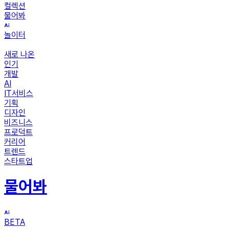
컬렉션
물어봐
놀이터
새로 나온
인기
개발
AI
IT서비스
기획
디자인
비즈니스
프로덕트
커리어
트렌드
스타트업
물어봐
BETA