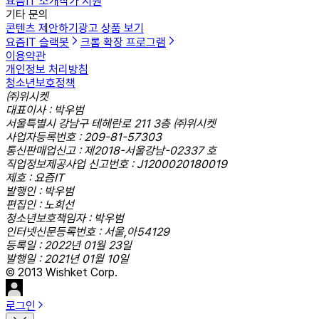
요즘IT 소개
작가 지원
기타 문의
콘텐츠 제안하기
광고 상품 보기
요즘IT 슬랙봇
크롬 확장 프로그램
이용약관
개인정보 처리방침
청소년보호정책
㈜위시켓
대표이사 : 박우범
서울특별시 강남구 테헤란로 211 3층 ㈜위시켓
사업자등록번호 : 209-81-57303
통신판매업신고 : 제2018-서울강남-02337 호
직업정보제공사업 신고번호 : J1200020180019
제호 : 요즘IT
발행인 : 박우범
편집인 : 노희선
청소년보호책임자 : 박우범
인터넷신문등록번호 : 서울,아54129
등록일 : 2022년 01월 23일
발행일 : 2021년 01월 10일
© 2013 Wishket Corp.
로그인