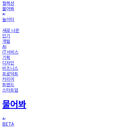
컬렉션
물어봐
놀이터
새로 나온
인기
개발
AI
IT서비스
기획
디자인
비즈니스
프로덕트
커리어
트렌드
스타트업
물어봐
BETA