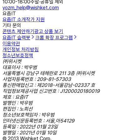
10:00-18:00
주말·공휴일 제외
yozm_help@wishket.com
요즘IT
요즘IT 소개
작가 지원
기타 문의
콘텐츠 제안하기
광고 상품 보기
요즘IT 슬랙봇
크롬 확장 프로그램
이용약관
개인정보 처리방침
청소년보호정책
㈜위시켓
대표이사 : 박우범
서울특별시 강남구 테헤란로 211 3층 ㈜위시켓
사업자등록번호 : 209-81-57303
통신판매업신고 : 제2018-서울강남-02337 호
직업정보제공사업 신고번호 : J1200020180019
제호 : 요즘IT
발행인 : 박우범
편집인 : 노희선
청소년보호책임자 : 박우범
인터넷신문등록번호 : 서울,아54129
등록일 : 2022년 01월 23일
발행일 : 2021년 01월 10일
© 2013 Wishket Corp.