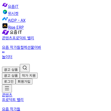
요즘IT
위시켓
AIDP - AX
Rise ERP
콘텐츠
프로덕트 밸리
요즘 작가들
컬렉션
물어봐
놀이터
광고 상품
광고 상품
작가 지원
로그인
회원가입
콘텐츠
프로덕트 밸리
요즘 작가들