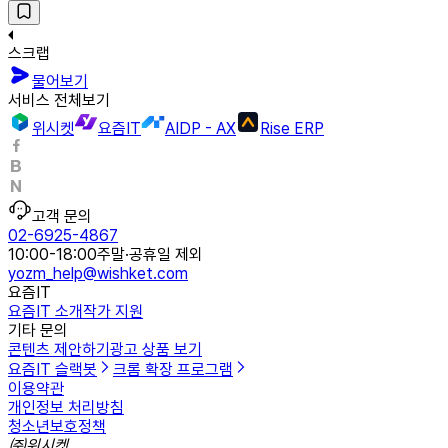
스크랩
물어보기
서비스 전체보기
위시켓
요즘IT
AIDP - AX
Rise ERP
고객 문의
02-6925-4867
10:00-18:00
주말·공휴일 제외
yozm_help@wishket.com
요즘IT
요즘IT 소개
작가 지원
기타 문의
콘텐츠 제안하기
광고 상품 보기
요즘IT 슬랙봇
크롬 확장 프로그램
이용약관
개인정보 처리방침
청소년보호정책
㈜위시켓