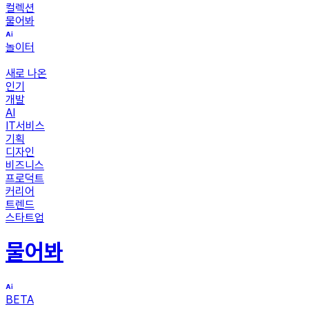
컬렉션
물어봐
놀이터
새로 나온
인기
개발
AI
IT서비스
기획
디자인
비즈니스
프로덕트
커리어
트렌드
스타트업
물어봐
BETA