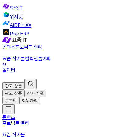
요즘IT
위시켓
AIDP - AX
Rise ERP
콘텐츠
프로덕트 밸리
요즘 작가들
컬렉션
물어봐
놀이터
광고 상품
광고 상품
작가 지원
로그인
회원가입
콘텐츠
프로덕트 밸리
요즘 작가들