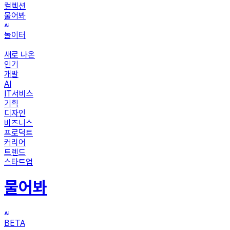
컬렉션
물어봐
놀이터
새로 나온
인기
개발
AI
IT서비스
기획
디자인
비즈니스
프로덕트
커리어
트렌드
스타트업
물어봐
BETA