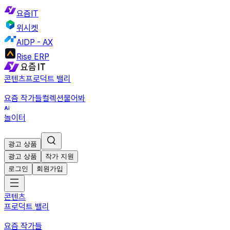
요즘IT
위시켓
AIDP - AX
Rise ERP
콘텐츠
프로덕트 밸리
요즘 작가들
컬렉션
물어봐
놀이터
광고 상품
광고 상품
작가 지원
로그인
회원가입
콘텐츠
프로덕트 밸리
요즘 작가들