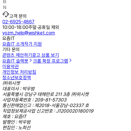
고객 문의
02-6925-4867
10:00-18:00
주말·공휴일 제외
yozm_help@wishket.com
요즘IT
요즘IT 소개
작가 지원
기타 문의
콘텐츠 제안하기
광고 상품 보기
요즘IT 슬랙봇
크롬 확장 프로그램
이용약관
개인정보 처리방침
청소년보호정책
㈜위시켓
대표이사 : 박우범
서울특별시 강남구 테헤란로 211 3층 ㈜위시켓
사업자등록번호 : 209-81-57303
통신판매업신고 : 제2018-서울강남-02337 호
직업정보제공사업 신고번호 : J1200020180019
제호 : 요즘IT
발행인 : 박우범
편집인 : 노희선