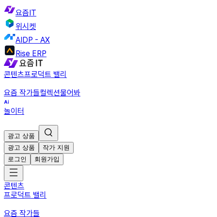
요즘IT
위시켓
AIDP - AX
Rise ERP
콘텐츠
프로덕트 밸리
요즘 작가들
컬렉션
물어봐
놀이터
광고 상품
광고 상품
작가 지원
로그인
회원가입
콘텐츠
프로덕트 밸리
요즘 작가들