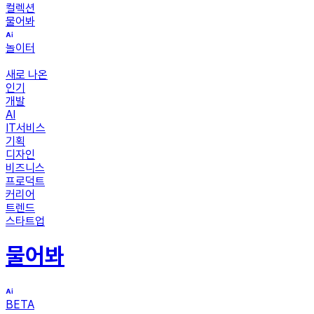
컬렉션
물어봐
놀이터
새로 나온
인기
개발
AI
IT서비스
기획
디자인
비즈니스
프로덕트
커리어
트렌드
스타트업
물어봐
BETA