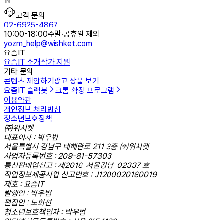
고객 문의
02-6925-4867
10:00-18:00
주말·공휴일 제외
yozm_help@wishket.com
요즘IT
요즘IT 소개
작가 지원
기타 문의
콘텐츠 제안하기
광고 상품 보기
요즘IT 슬랙봇
크롬 확장 프로그램
이용약관
개인정보 처리방침
청소년보호정책
㈜위시켓
대표이사 : 박우범
서울특별시 강남구 테헤란로 211 3층 ㈜위시켓
사업자등록번호 : 209-81-57303
통신판매업신고 : 제2018-서울강남-02337 호
직업정보제공사업 신고번호 : J1200020180019
제호 : 요즘IT
발행인 : 박우범
편집인 : 노희선
청소년보호책임자 : 박우범