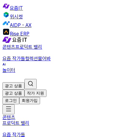
요즘IT
위시켓
AIDP - AX
Rise ERP
콘텐츠
프로덕트 밸리
요즘 작가들
컬렉션
물어봐
놀이터
광고 상품
광고 상품
작가 지원
로그인
회원가입
콘텐츠
프로덕트 밸리
요즘 작가들