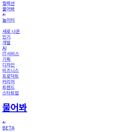
컬렉션
물어봐
놀이터
새로 나온
인기
개발
AI
IT서비스
기획
디자인
비즈니스
프로덕트
커리어
트렌드
스타트업
물어봐
BETA