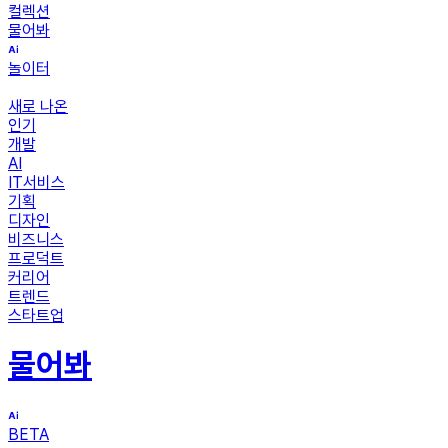
컬렉션
물어봐
놀이터
새로 나온
인기
개발
AI
IT서비스
기획
디자인
비즈니스
프로덕트
커리어
트렌드
스타트업
물어봐
BETA