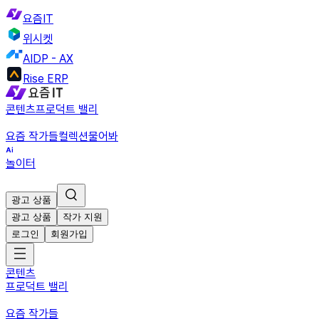
요즘IT
위시켓
AIDP - AX
Rise ERP
콘텐츠
프로덕트 밸리
요즘 작가들
컬렉션
물어봐
놀이터
광고 상품
광고 상품
작가 지원
로그인
회원가입
콘텐츠
프로덕트 밸리
요즘 작가들