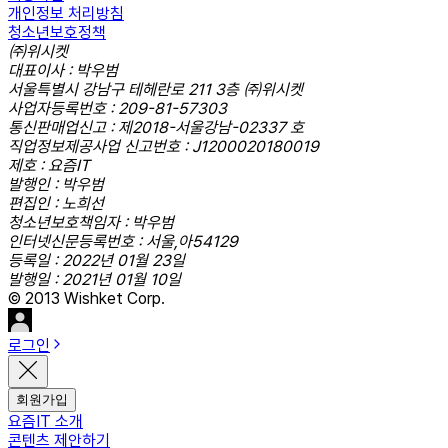
개인정보 처리방침
청소년보호정책
㈜위시켓
대표이사 : 박우범
서울특별시 강남구 테헤란로 211 3층 ㈜위시켓
사업자등록번호 : 209-81-57303
통신판매업신고 : 제2018-서울강남-02337 호
직업정보제공사업 신고번호 : J1200020180019
제호 : 요즘IT
발행인 : 박우범
편집인 : 노희선
청소년보호책임자 : 박우범
인터넷신문등록번호 : 서울,아54129
등록일 : 2022년 01월 23일
발행일 : 2021년 01월 10일
© 2013 Wishket Corp.
로그인
회원가입
요즘IT 소개
콘텐츠 제안하기