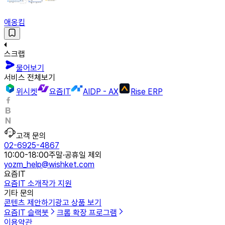
애옹킴
스크랩
물어보기
서비스 전체보기
위시켓
요즘IT
AIDP - AX
Rise ERP
고객 문의
02-6925-4867
10:00-18:00
주말·공휴일 제외
yozm_help@wishket.com
요즘IT
요즘IT 소개
작가 지원
기타 문의
콘텐츠 제안하기
광고 상품 보기
요즘IT 슬랙봇
크롬 확장 프로그램
이용약관