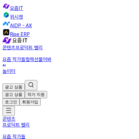
요즘IT
위시켓
AIDP - AX
Rise ERP
콘텐츠
프로덕트 밸리
요즘 작가들
컬렉션
물어봐
놀이터
광고 상품
광고 상품
작가 지원
로그인
회원가입
콘텐츠
프로덕트 밸리
요즘 작가들