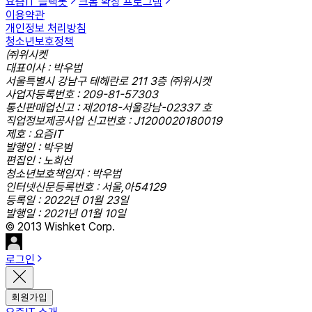
요즘IT 슬랙봇
크롬 확장 프로그램
이용약관
개인정보 처리방침
청소년보호정책
㈜위시켓
대표이사 : 박우범
서울특별시 강남구 테헤란로 211 3층 ㈜위시켓
사업자등록번호 : 209-81-57303
통신판매업신고 : 제2018-서울강남-02337 호
직업정보제공사업 신고번호 : J1200020180019
제호 : 요즘IT
발행인 : 박우범
편집인 : 노희선
청소년보호책임자 : 박우범
인터넷신문등록번호 : 서울,아54129
등록일 : 2022년 01월 23일
발행일 : 2021년 01월 10일
© 2013 Wishket Corp.
로그인
회원가입