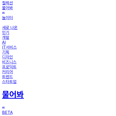
컬렉션
물어봐
놀이터
새로 나온
인기
개발
AI
IT서비스
기획
디자인
비즈니스
프로덕트
커리어
트렌드
스타트업
물어봐
BETA