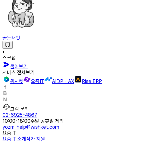
골든래빗
스크랩
물어보기
서비스 전체보기
위시켓
요즘IT
AIDP - AX
Rise ERP
고객 문의
02-6925-4867
10:00-18:00
주말·공휴일 제외
yozm_help@wishket.com
요즘IT
요즘IT 소개
작가 지원