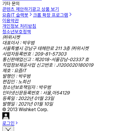
기타 문의
콘텐츠 제안하기
광고 상품 보기
요즘IT 슬랙봇
크롬 확장 프로그램
이용약관
개인정보 처리방침
청소년보호정책
㈜위시켓
대표이사 : 박우범
서울특별시 강남구 테헤란로 211 3층 ㈜위시켓
사업자등록번호 : 209-81-57303
통신판매업신고 : 제2018-서울강남-02337 호
직업정보제공사업 신고번호 : J1200020180019
제호 : 요즘IT
발행인 : 박우범
편집인 : 노희선
청소년보호책임자 : 박우범
인터넷신문등록번호 : 서울,아54129
등록일 : 2022년 01월 23일
발행일 : 2021년 01월 10일
© 2013 Wishket Corp.
로그인