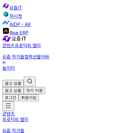
요즘IT
위시켓
AIDP - AX
Rise ERP
콘텐츠
프로덕트 밸리
요즘 작가들
컬렉션
물어봐
놀이터
광고 상품
광고 상품
작가 지원
로그인
회원가입
콘텐츠
프로덕트 밸리
요즘 작가들