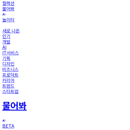
컬렉션
물어봐
놀이터
새로 나온
인기
개발
AI
IT서비스
기획
디자인
비즈니스
프로덕트
커리어
트렌드
스타트업
물어봐
BETA