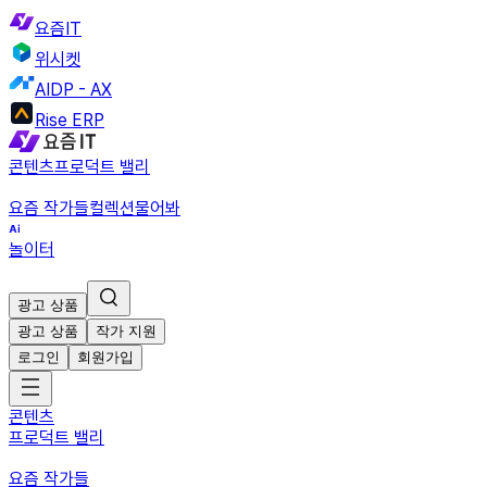
요즘IT
위시켓
AIDP - AX
Rise ERP
콘텐츠
프로덕트 밸리
요즘 작가들
컬렉션
물어봐
놀이터
광고 상품
광고 상품
작가 지원
로그인
회원가입
콘텐츠
프로덕트 밸리
요즘 작가들