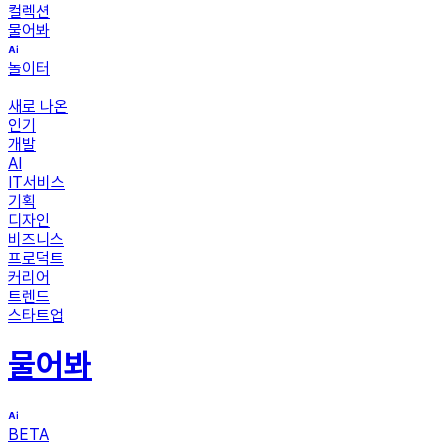
컬렉션
물어봐
놀이터
새로 나온
인기
개발
AI
IT서비스
기획
디자인
비즈니스
프로덕트
커리어
트렌드
스타트업
물어봐
BETA