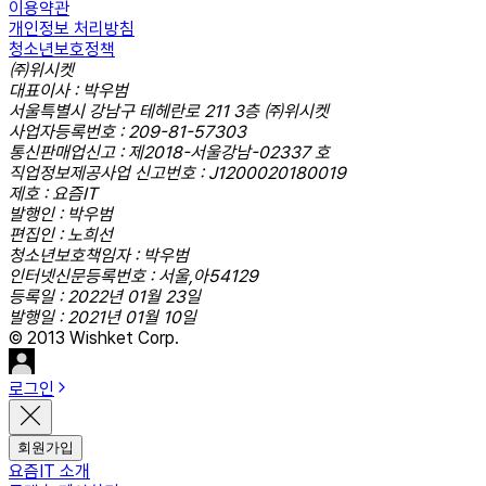
이용약관
개인정보 처리방침
청소년보호정책
㈜위시켓
대표이사 : 박우범
서울특별시 강남구 테헤란로 211 3층 ㈜위시켓
사업자등록번호 : 209-81-57303
통신판매업신고 : 제2018-서울강남-02337 호
직업정보제공사업 신고번호 : J1200020180019
제호 : 요즘IT
발행인 : 박우범
편집인 : 노희선
청소년보호책임자 : 박우범
인터넷신문등록번호 : 서울,아54129
등록일 : 2022년 01월 23일
발행일 : 2021년 01월 10일
© 2013 Wishket Corp.
로그인
회원가입
요즘IT 소개