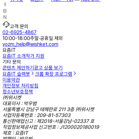
고객 문의
02-6925-4867
10:00-18:00
주말·공휴일 제외
yozm_help@wishket.com
요즘IT
요즘IT 소개
작가 지원
기타 문의
콘텐츠 제안하기
광고 상품 보기
요즘IT 슬랙봇
크롬 확장 프로그램
이용약관
개인정보 처리방침
청소년보호정책
㈜위시켓
대표이사 : 박우범
서울특별시 강남구 테헤란로 211 3층 ㈜위시켓
사업자등록번호 : 209-81-57303
통신판매업신고 : 제2018-서울강남-02337 호
직업정보제공사업 신고번호 : J1200020180019
제호 : 요즘IT
발행인 : 박우범