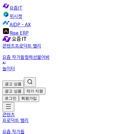
요즘IT
위시켓
AIDP - AX
Rise ERP
콘텐츠
프로덕트 밸리
요즘 작가들
컬렉션
물어봐
놀이터
광고 상품
광고 상품
작가 지원
로그인
회원가입
콘텐츠
프로덕트 밸리
요즘 작가들