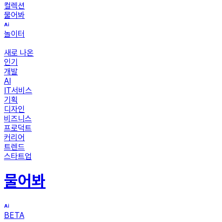
컬렉션
물어봐
놀이터
새로 나온
인기
개발
AI
IT서비스
기획
디자인
비즈니스
프로덕트
커리어
트렌드
스타트업
물어봐
BETA