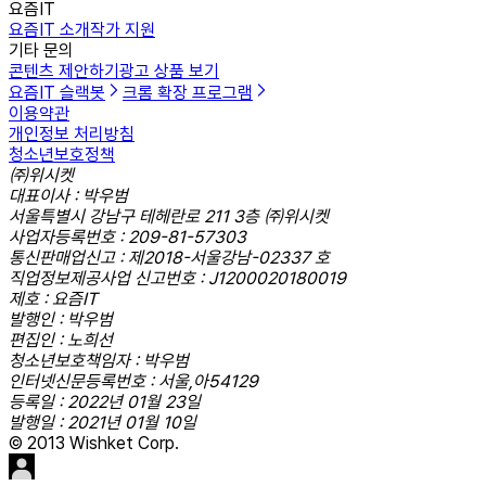
요즘IT
요즘IT 소개
작가 지원
기타 문의
콘텐츠 제안하기
광고 상품 보기
요즘IT 슬랙봇
크롬 확장 프로그램
이용약관
개인정보 처리방침
청소년보호정책
㈜위시켓
대표이사 : 박우범
서울특별시 강남구 테헤란로 211 3층 ㈜위시켓
사업자등록번호 : 209-81-57303
통신판매업신고 : 제2018-서울강남-02337 호
직업정보제공사업 신고번호 : J1200020180019
제호 : 요즘IT
발행인 : 박우범
편집인 : 노희선
청소년보호책임자 : 박우범
인터넷신문등록번호 : 서울,아54129
등록일 : 2022년 01월 23일
발행일 : 2021년 01월 10일
© 2013 Wishket Corp.