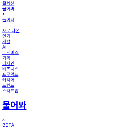
컬렉션
물어봐
놀이터
새로 나온
인기
개발
AI
IT서비스
기획
디자인
비즈니스
프로덕트
커리어
트렌드
스타트업
물어봐
BETA