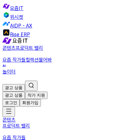
요즘IT
위시켓
AIDP - AX
Rise ERP
콘텐츠
프로덕트 밸리
요즘 작가들
컬렉션
물어봐
놀이터
광고 상품
광고 상품
작가 지원
로그인
회원가입
콘텐츠
프로덕트 밸리
요즘 작가들