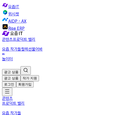
요즘IT
위시켓
AIDP - AX
Rise ERP
콘텐츠
프로덕트 밸리
요즘 작가들
컬렉션
물어봐
놀이터
광고 상품
광고 상품
작가 지원
로그인
회원가입
콘텐츠
프로덕트 밸리
요즘 작가들