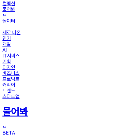
컬렉션
물어봐
놀이터
새로 나온
인기
개발
AI
IT서비스
기획
디자인
비즈니스
프로덕트
커리어
트렌드
스타트업
물어봐
BETA