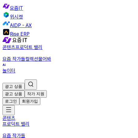
요즘IT
위시켓
AIDP - AX
Rise ERP
콘텐츠
프로덕트 밸리
요즘 작가들
컬렉션
물어봐
놀이터
광고 상품
광고 상품
작가 지원
로그인
회원가입
콘텐츠
프로덕트 밸리
요즘 작가들