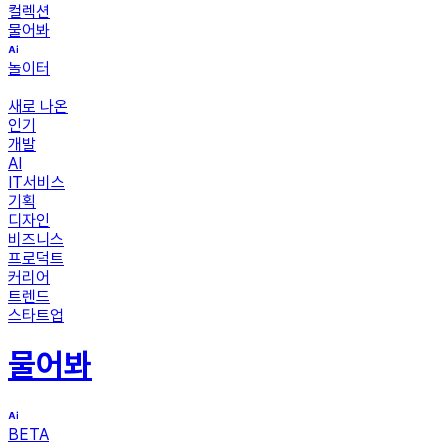
컬렉션
물어봐
놀이터
새로 나온
인기
개발
AI
IT서비스
기획
디자인
비즈니스
프로덕트
커리어
트렌드
스타트업
물어봐
BETA