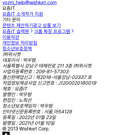
yozm_help@wishket.com
요즘IT
요즘IT 소개
작가 지원
기타 문의
콘텐츠 제안하기
광고 상품 보기
요즘IT 슬랙봇
크롬 확장 프로그램
이용약관
개인정보 처리방침
청소년보호정책
㈜위시켓
대표이사 : 박우범
서울특별시 강남구 테헤란로 211 3층 ㈜위시켓
사업자등록번호 : 209-81-57303
통신판매업신고 : 제2018-서울강남-02337 호
직업정보제공사업 신고번호 : J1200020180019
제호 : 요즘IT
발행인 : 박우범
편집인 : 노희선
청소년보호책임자 : 박우범
인터넷신문등록번호 : 서울,아54129
등록일 : 2022년 01월 23일
발행일 : 2021년 01월 10일
© 2013 Wishket Corp.