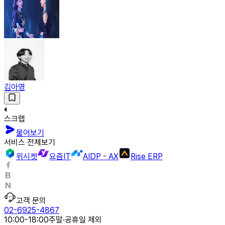
김아영
스크랩
물어보기
서비스 전체보기
위시켓
요즘IT
AIDP - AX
Rise ERP
고객 문의
02-6925-4867
10:00-18:00
주말·공휴일 제외