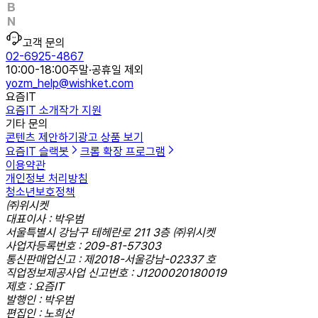
고객 문의
02-6925-4867
10:00-18:00
주말·공휴일 제외
yozm_help@wishket.com
요즘IT
요즘IT 소개
작가 지원
기타 문의
콘텐츠 제안하기
광고 상품 보기
요즘IT 슬랙봇
크롬 확장 프로그램
이용약관
개인정보 처리방침
청소년보호정책
㈜위시켓
대표이사 : 박우범
서울특별시 강남구 테헤란로 211 3층 ㈜위시켓
사업자등록번호 : 209-81-57303
통신판매업신고 : 제2018-서울강남-02337 호
직업정보제공사업 신고번호 : J1200020180019
제호 : 요즘IT
발행인 : 박우범
편집인 : 노희선