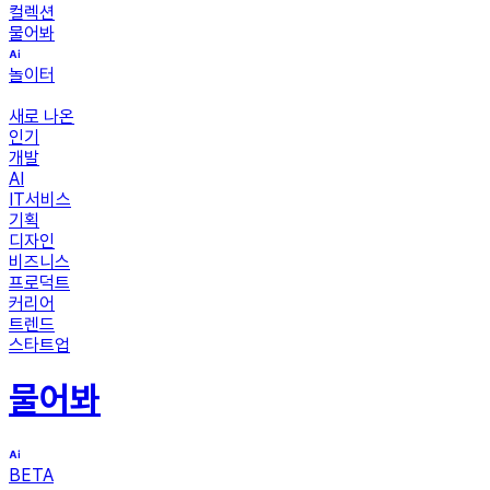
컬렉션
물어봐
놀이터
새로 나온
인기
개발
AI
IT서비스
기획
디자인
비즈니스
프로덕트
커리어
트렌드
스타트업
물어봐
BETA