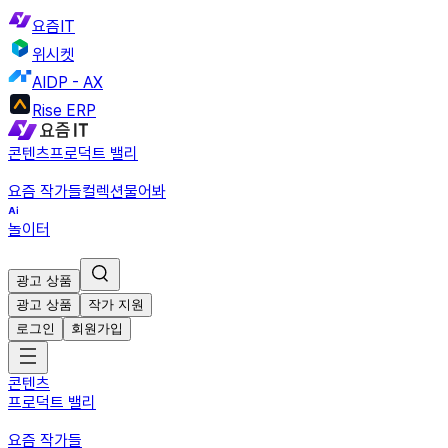
요즘IT
위시켓
AIDP - AX
Rise ERP
콘텐츠
프로덕트 밸리
요즘 작가들
컬렉션
물어봐
놀이터
광고 상품
광고 상품
작가 지원
로그인
회원가입
콘텐츠
프로덕트 밸리
요즘 작가들