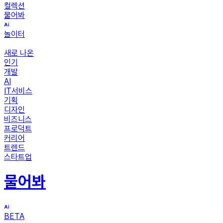
컬렉션
물어봐
놀이터
새로 나온
인기
개발
AI
IT서비스
기획
디자인
비즈니스
프로덕트
커리어
트렌드
스타트업
물어봐
BETA