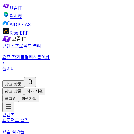
요즘IT
위시켓
AIDP - AX
Rise ERP
콘텐츠
프로덕트 밸리
요즘 작가들
컬렉션
물어봐
놀이터
광고 상품
광고 상품
작가 지원
로그인
회원가입
콘텐츠
프로덕트 밸리
요즘 작가들