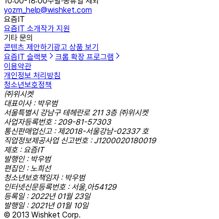
10:00-18:00
주말·공휴일 제외
yozm_help@wishket.com
요즘IT
요즘IT 소개
작가 지원
기타 문의
콘텐츠 제안하기
광고 상품 보기
요즘IT 슬랙봇
크롬 확장 프로그램
이용약관
개인정보 처리방침
청소년보호정책
㈜위시켓
대표이사 : 박우범
서울특별시 강남구 테헤란로 211 3층 ㈜위시켓
사업자등록번호 : 209-81-57303
통신판매업신고 : 제2018-서울강남-02337 호
직업정보제공사업 신고번호 : J1200020180019
제호 : 요즘IT
발행인 : 박우범
편집인 : 노희선
청소년보호책임자 : 박우범
인터넷신문등록번호 : 서울,아54129
등록일 : 2022년 01월 23일
발행일 : 2021년 01월 10일
© 2013 Wishket Corp.